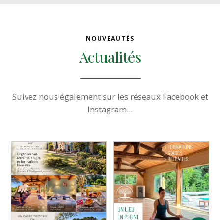
b
t
e
l
e
o
e
d
o
r
I
k
n
NOUVEAUTÉS
Actualités
Suivez nous également sur les réseaux Facebook et
Instagram...