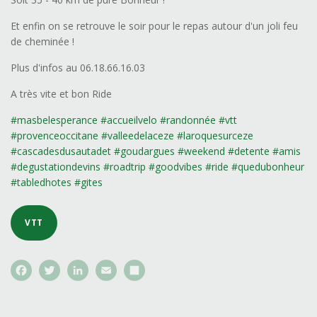
Et enfin on se retrouve le soir pour le repas autour d'un joli feu
de cheminée !
Plus d'infos au 06.18.66.16.03
A très vite et bon Ride
#masbelesperance #
accueilvelo
#randonnée
#vtt
#provenceoccitane #valleedelaceze #laroquesurceze
#cascadesdusautadet
#goudargues
#weekend
#detente
#amis
#degustationdevins #roadtrip #goodvibes #ride #quedubonheur
#tabledhotes #gites
VTT
F
T
L
E
S
a
w
i
m
h
c
i
n
a
a
e
t
k
i
r