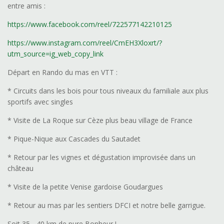
entre amis :
https://www.facebook.com/reel/722577142210125
https://www.instagram.com/reel/CmEH3Xloxrt/?
utm_source=ig_web_copy_link
Départ en Rando du mas en VTT :
* Circuits dans les bois pour tous niveaux du familiale aux plus
sportifs avec singles
* Visite de La Roque sur Cèze plus beau village de France
* Pique-Nique aux Cascades du Sautadet
* Retour par les vignes et dégustation improvisée dans un
château
* Visite de la petite Venise gardoise Goudargues
* Retour au mas par les sentiers DFCI et notre belle garrigue.
Soit 35 - 40 km de pure Bonheur !