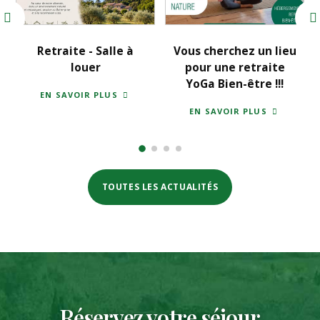
Retraite - Salle à
Vous cherchez un lieu
louer
pour une retraite
YoGa Bien-être !!!
SUR
EN SAVOIR PLUS
RETRAITE
SUR
EN SAVOIR PLUS
-
VOUS
SALLE
CHERCHEZ
À
UN
LOUER
LIEU
POUR
UNE
TOUTES LES ACTUALITÉS
RETRAITE
YOGA
BIEN-
ÊTRE
!!!
Réservez votre séjour